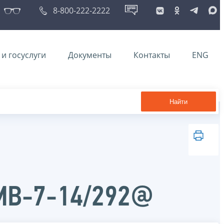
8-800-222-2222
и госуслуги
Документы
Контакты
ENG
Найти
ММВ-7-14/292@