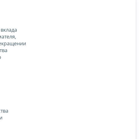
 вклада
мателя,
рекращении
тва
о
ства
и