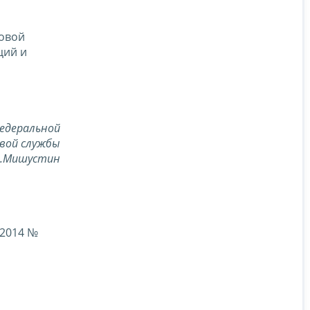
говой
ций и
едеральной
вой службы
В.Мишустин
.2014 №