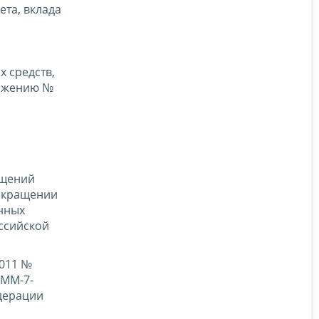
та, вклада
 средств,
ложению №
бщений
рекращении
онных
ссийской
2011 №
 ММ-7-
едерации