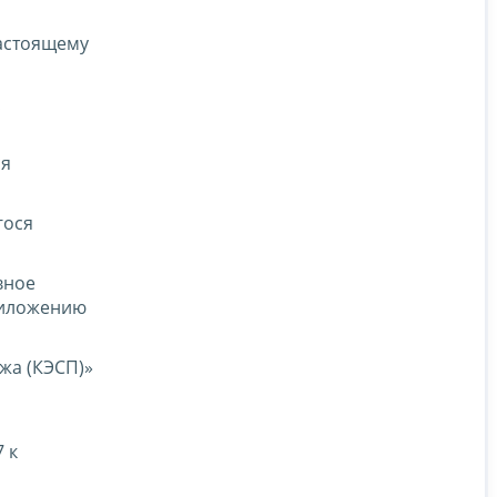
настоящему
ся
гося
вное
риложению
жа (КЭСП)»
 к