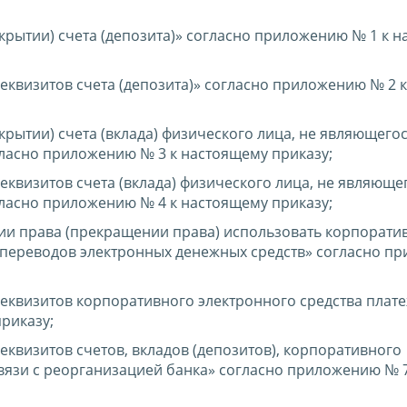
крытии) счета (депозита)» согласно приложению № 1 к 
квизитов счета (депозита)» согласно приложению № 2 к
рытии) счета (вклада) физического лица, не являющего
асно приложению № 3 к настоящему приказу;
квизитов счета (вклада) физического лица, не являюще
асно приложению № 4 к настоящему приказу;
ии права (прекращении права) использовать корпорати
я переводов электронных денежных средств» согласно п
квизитов корпоративного электронного средства плате
риказу;
квизитов счетов, вкладов (депозитов), корпоративного
связи с реорганизацией банка» согласно приложению № 7