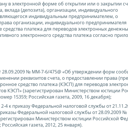
ну в электронной форме об открытии или о закрытии сче
а, вклада (депозита), организации, индивидуального
 являющегося индивидуальным предпринимателем, о
права организации, индивидуального предпринимателя
 средства платежа для переводов электронных денежных
ативного электронного средства платежа согласно при
т 28.09.2009 № ММ-7-6/475@ «Об утверждении форм соо
изменении реквизитов счета, о предоставлении права (п
тронное средство платежа (КЭСП) для переводов электр
тов КЭСП» (зарегистрирован Министерством юстиции Ро
мер 15359; Российская газета, 2009, 16 декабря);
2-4 к приказу Федеральной налоговой службы от 21.11.
риказы Федеральной налоговой службы от 28.09.2009 №
(зарегистрирован Министерством юстиции Российской Ф
Российская газета, 2012, 25 января).