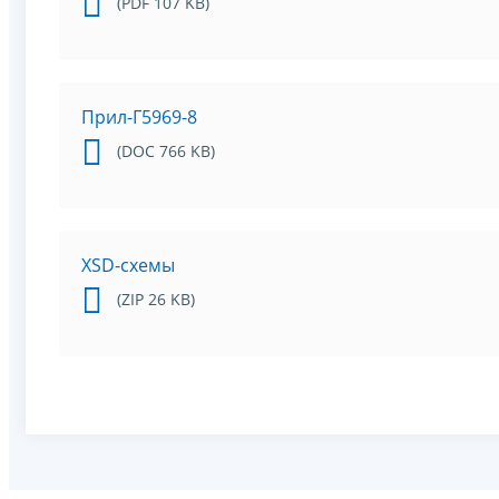
(PDF 107 KB)
Прил-Г5969-8
(DOC 766 KB)
XSD-схемы
(ZIP 26 KB)