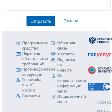
Отмена
Отправить
Программные
Обратная
средства
связь
Перечень
Контакты
обязательных
Подписка
требований
на
Противодействие
новости
коррупции
Об
Госслужба
использовании
в ФНС
информации
России
сайта
Вакансии
Общественный
совет
© 2005-202
ФНС Росси