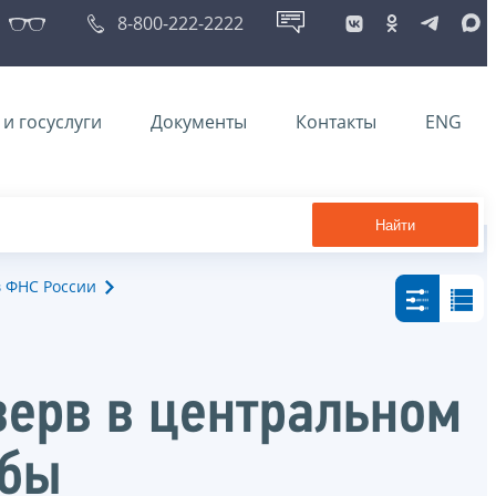
8-800-222-2222
и госуслуги
Документы
Контакты
ENG
Найти
в ФНС России
зерв в центральном
жбы