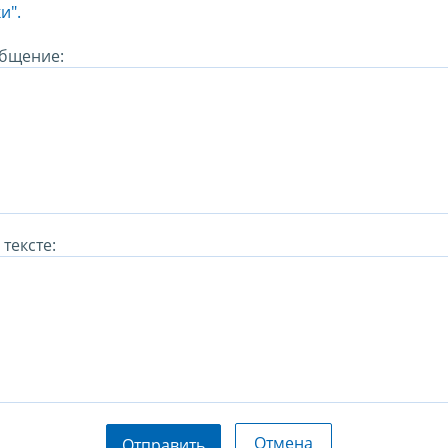
и".
бщение:
тексте:
Отмена
Отправить