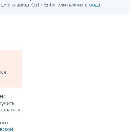
цию клавиш: Ctrl + Enter или нажмите
сюда
.
тся
ФНС
лучить
зоваться
ого
ческой