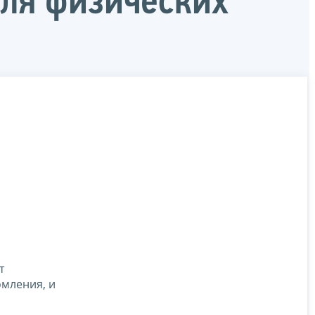
для физических
т
омления, и