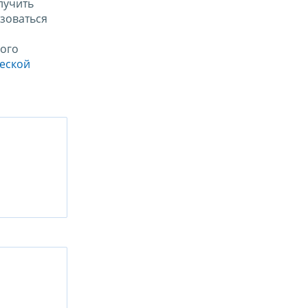
лучить
зоваться
ого
ческой