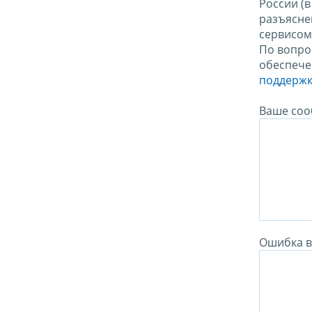
России (
разъясне
сервисо
По вопро
обеспече
поддержк
Ваше соо
Ошибка в 