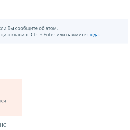
сли Вы сообщите об этом.
цию клавиш: Ctrl + Enter или нажмите
сюда
.
тся
ФНС