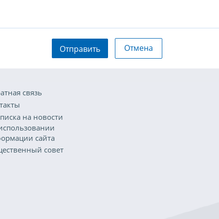
Отмена
Отправить
атная связь
такты
писка на новости
использовании
ормации сайта
ественный совет