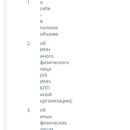
о
себе
–
в
полном
объеме;
об
ИНН
иного
физического
лица
(об
ИНН,
КПП
иной
организации);
об
иных
физических
лицах