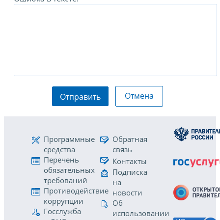
Отмена
Отправить
Программные
Обратная
средства
связь
Перечень
Контакты
обязательных
Подписка
требований
на
Противодействие
новости
коррупции
Об
Госслужба
использовании