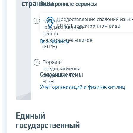
страницы
Электронные сервисы
Предоставление сведений из Е
Единый
ЕГРИП в электронном виде
государственный
реестр
налогоплательщиков
Все сервисы
(ЕГРН)
Порядок
предоставления
Связанные темы
сведений из
ЕГРН
Учёт организаций и физических лиц
Единый
государственный