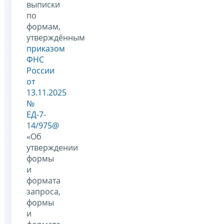
выписки
по
формам,
утверждённым
приказом
ФНС
России
от
13.11.2025
№
ЕД-7-
14/975@
«Об
утверждении
формы
и
формата
запроса,
формы
и