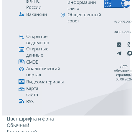
в ФНС
информации
России
сайта
Вакансии
Общественный
совет
© 2005-202
ФНС Росси
Открытое
ведомство
Открытые
данные
СМЭВ
Дата
Аналитический
обновлени
портал
страницы
08.08.2026
Видеоматериалы
Карта
сайта
RSS
Цвет шрифта и фона
Обычный
Контрастный