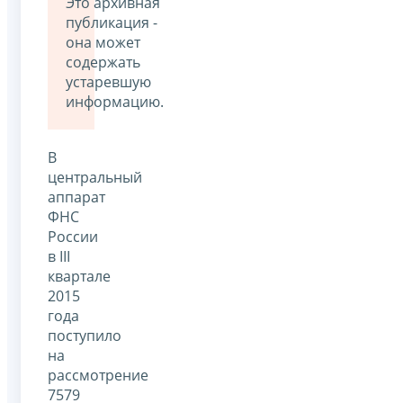
Это архивная
публикация -
она может
содержать
устаревшую
информацию.
В
центральный
аппарат
ФНС
России
в III
квартале
2015
года
поступило
на
рассмотрение
7579