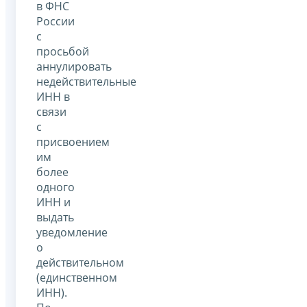
в ФНС
России
с
просьбой
аннулировать
недействительные
ИНН в
связи
с
присвоением
им
более
одного
ИНН и
выдать
уведомление
о
действительном
(единственном
ИНН).