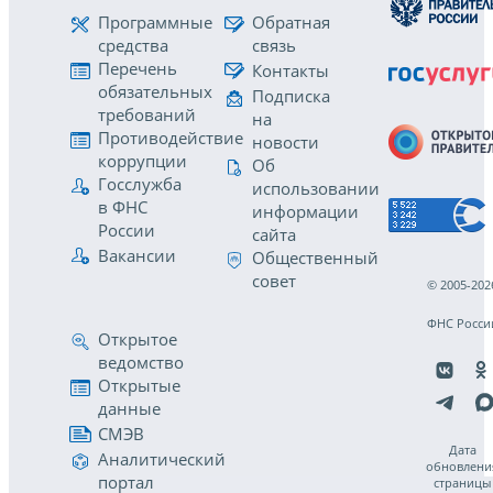
Программные
Обратная
средства
связь
Перечень
Контакты
обязательных
Подписка
требований
на
Противодействие
новости
коррупции
Об
Госслужба
использовании
в ФНС
информации
России
сайта
Вакансии
Общественный
совет
© 2005-202
ФНС Росси
Открытое
ведомство
Открытые
данные
СМЭВ
Дата
Аналитический
обновлени
портал
страницы