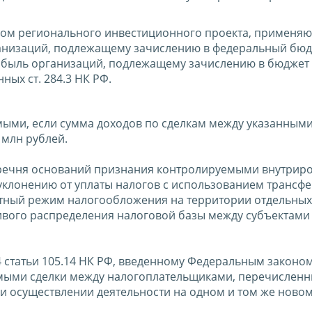
иком регионального инвестиционного проекта, примен
ганизаций, подлежащему зачислению в федеральный бюд
рибыль организаций, подлежащему зачислению в бюджет
ных ст. 284.3 НК РФ.
ыми, если сумма доходов по сделкам между указанными
 млн рублей.
еречня оснований признания контролируемыми внутрир
уклонению от уплаты налогов с использованием трансфе
готный режим налогообложения на территории отдельных
вого распределения налоговой базы между субъектами
 4 статьи 105.14 НК РФ, введенному Федеральным законом
уемыми сделки между налогоплательщиками, перечислен
при осуществлении деятельности на одном и том же ново