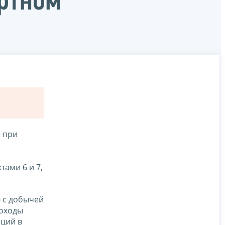
ертном
, при
тами 6 и 7,
 с добычей
доходы
аций в