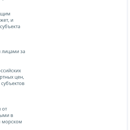
яющим
жет, и
 субъекта
 лицами за
оссийских
ртных цен,
 субъектов
 от
ными в
м морском