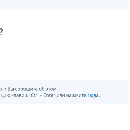
?
сли Вы сообщите об этом.
цию клавиш: Ctrl + Enter или нажмите
сюда
.