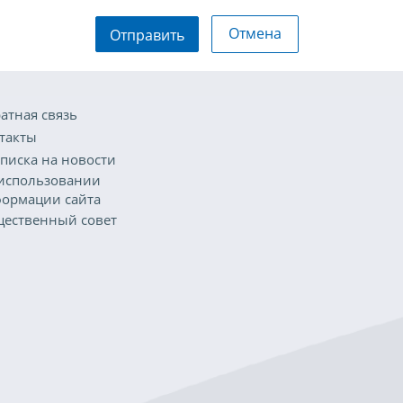
Отмена
Отправить
атная связь
такты
писка на новости
использовании
ормации сайта
ественный совет