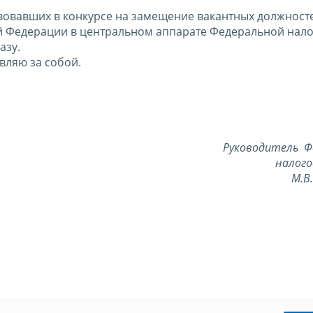
твовавших в конкурсе на замещение вакантных должност
й Федерации в центральном аппарате Федеральной нал
азу.
вляю за собой.
Руководитель Ф
налого
М.В. 