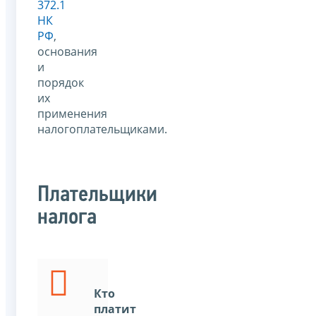
372.1
НК
РФ
,
основания
и
порядок
их
применения
налогоплательщиками.
Плательщики
налога
Кто
платит