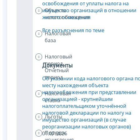
освобождения от уплаты налога на
Объекты
имущество организаций в отношении
налогообложения
жилого помещения
Все разъяснения по теме
Налоговая
база
Налоговый
период.
Документы
Отчетный
период
Об указании кода налогового органа п
месту нахождения объекта
налогообложения при представлении
Налоговая
организацией - крупнейшим
ставка
налогоплательщиком уточнённой
налоговой декларации по налогу на
Льготы
имущество организаций (в случае
реорганизации налоговых органов)
Порядок
01.07.2026
исчисления