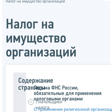
Налог на имущество организаций
Налог на
имущество
организаций
Содержание
страницы
Письма ФНС России,
обязательные для применения
налоговыми органами
Плательщики
налога
О применении религиозной организац