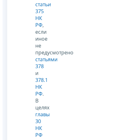
статьи
375
НК
РФ
,
если
иное
не
предусмотрено
статьями
378
и
378.1
НК
РФ
.
В
целях
главы
30
НК
РФ