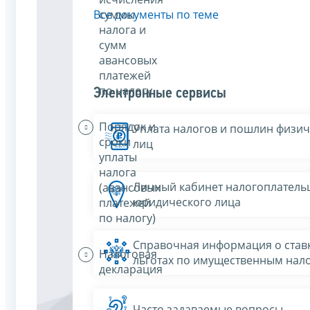
суммы
Все документы по теме
налога и
сумм
авансовых
платежей
по налогу
Электронные сервисы
Порядок и
Уплата налогов и пошлин физич
сроки
лиц
уплаты
налога
Личный кабинет налогоплатель
(авансовых
юридического лица
платежей
по налогу)
Справочная информация о ставк
Налоговая
льготах по имущественным нал
декларация
Часто задаваемые вопросы