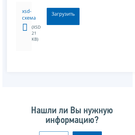
xsd-
Загрузить
схема
(XSD
21
KB)
Нашли ли Вы нужную
информацию?