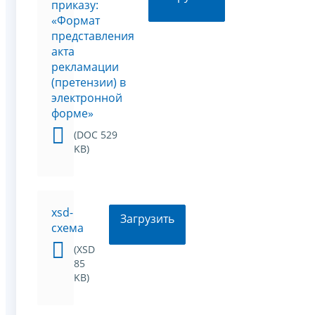
приказу:
«Формат
представления
акта
рекламации
(претензии) в
электронной
форме»
(DOC 529
KB)
xsd-
Загрузить
схема
(XSD
85
KB)