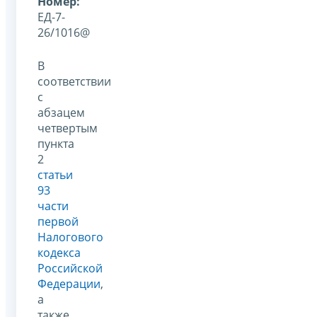
Номер:
ЕД-7-
26/1016@
В
соответствии
с
абзацем
четвертым
пункта
2
статьи
93
части
первой
Налогового
кодекса
Российской
Федерации
,
а
также