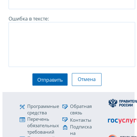
Ошибка в тексте:
Отмена
Отправить
Программные
Обратная
средства
связь
Перечень
Контакты
обязательных
Подписка
требований
на