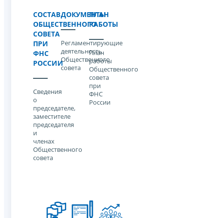
СОСТАВ
ДОКУМЕНТЫ
ПЛАН
ОБЩЕСТВЕННОГО
РАБОТЫ
СОВЕТА
Регламентирующие
ПРИ
деятельность
План
ФНС
Общественного
работы
РОССИИ
совета
Общественного
совета
при
Cведения
ФНС
о
России
председателе,
заместителе
председателя
и
членах
Общественного
совета