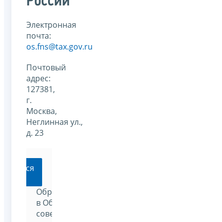
России
Электронная
почта:
os.fns@tax.gov.ru
Почтовый
адрес:
127381,
г.
Москва,
Неглинная ул.,
д. 23
ратиться
Обратиться
в Общественный
совет