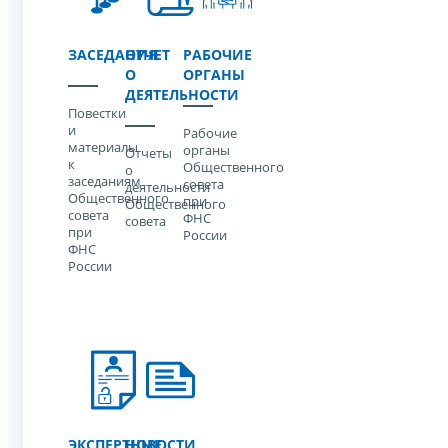
ЗАСЕДАНИЯ
ОТЧЕТ
РАБОЧИЕ
О
ОРГАНЫ
ДЕЯТЕЛЬНОСТИ
Повестки
и
Рабочие
материалы
органы
Отчеты
к
Общественного
о
заседаниям
совета
деятельности
Общественного
при
Общественного
совета
ФНС
совета
при
России
ФНС
России
ЭКСПЕРТНЫЕ
НОВОСТИ