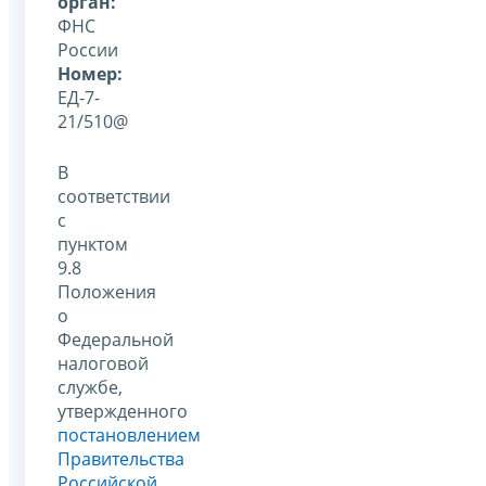
орган:
ФНС
России
Номер:
ЕД-7-
21/510@
В
соответствии
с
пунктом
9.8
Положения
о
Федеральной
налоговой
службе,
утвержденного
постановлением
Правительства
Российской