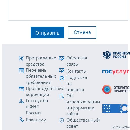
Отмена
Отправить
Программные
Обратная
средства
связь
Перечень
Контакты
обязательных
Подписка
требований
на
Противодействие
новости
коррупции
Об
Госслужба
использовании
в ФНС
информации
России
сайта
Вакансии
Общественный
совет
© 2005-202