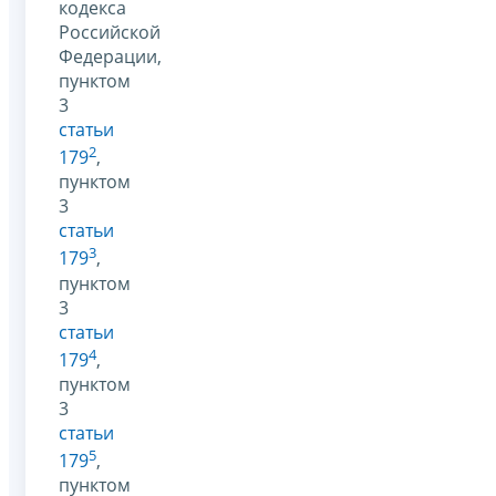
кодекса
Российской
Федерации,
пунктом
3
статьи
2
179
,
пунктом
3
статьи
3
179
,
пунктом
3
статьи
4
179
,
пунктом
3
статьи
5
179
,
пунктом