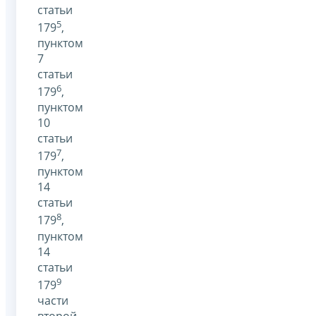
статьи
5
179
,
пунктом
7
статьи
6
179
,
пунктом
10
статьи
7
179
,
пунктом
14
статьи
8
179
,
пунктом
14
статьи
9
179
части