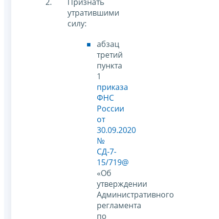
Признать
утратившими
силу:
абзац
третий
пункта
1
приказа
ФНС
России
от
30.09.2020
№
СД-7-
15/719@
«Об
утверждении
Административного
регламента
по