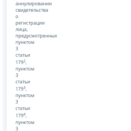
аннулировании
свидетельства
о
регистрации
лица,
предусмотренных
пунктом
3
статьи
2
179
,
пунктом
3
статьи
3
179
,
пунктом
3
статьи
4
179
,
пунктом
3