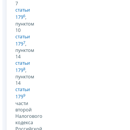
7
статьи
6
179
,
пунктом
10
статьи
7
179
,
пунктом
14
статьи
8
179
,
пунктом
14
статьи
9
179
части
второй
Налогового
кодекса
Российской