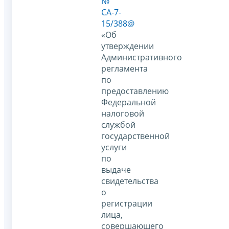
№
СА-7-
15/388@
«Об
утверждении
Административного
регламента
по
предоставлению
Федеральной
налоговой
службой
государственной
услуги
по
выдаче
свидетельства
о
регистрации
лица,
совершающего