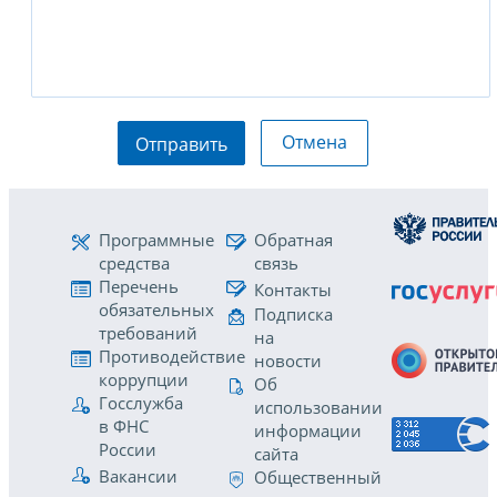
Отмена
Отправить
Программные
Обратная
средства
связь
Перечень
Контакты
обязательных
Подписка
требований
на
Противодействие
новости
коррупции
Об
Госслужба
использовании
в ФНС
информации
России
сайта
Вакансии
Общественный