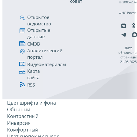
совет
© 2005-202
ФНС Росси
Открытое
ведомство
Открытые
данные
СМЭВ
Дата
Аналитический
обновлени
портал
страницы
21.08.2025
Видеоматериалы
Карта
сайта
RSS
Цвет шрифта и фона
Обычный
Контрастный
Инверсия
Комфортный
Цвет кнопок и ссылок