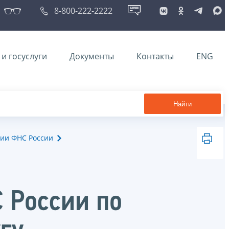
8-800-222-2222
и госуслуги
Документы
Контакты
ENG
Найти
ии ФНС России
 России по