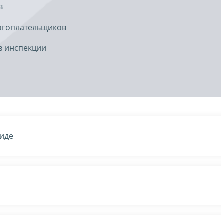
в
огоплательщиков
в инспекции
виде