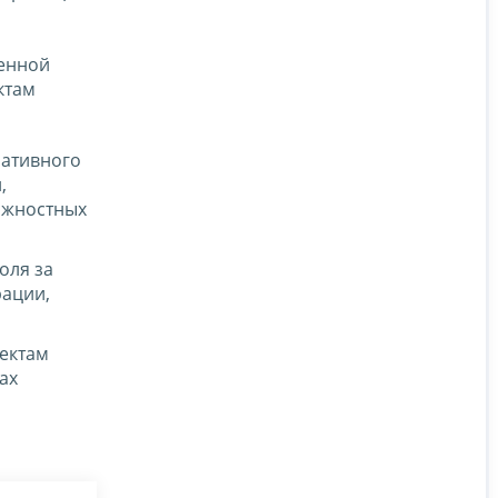
,
ленной
ктам
мативного
,
олжностных
оля за
рации,
ектам
ах