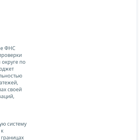
ие ФНС
проверки
 округе по
юджет
ильностью
атежей,
ах своей
заций,
ую систему
 к
 границах