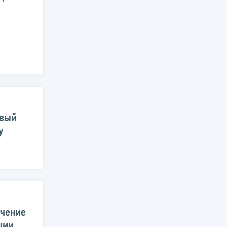
овый
у
ючение
ции