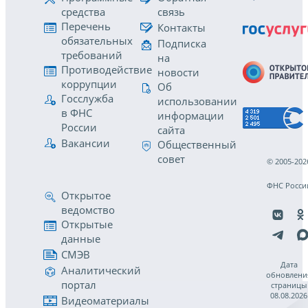
средства
связь
Перечень
Контакты
обязательных
Подписка
требований
на
Противодействие
новости
коррупции
Об
Госслужба
использовании
в ФНС
информации
России
сайта
Вакансии
Общественный
совет
© 2005-202
ФНС Росси
Открытое
ведомство
Открытые
данные
СМЭВ
Дата
Аналитический
обновлени
портал
страницы
08.08.2026
Видеоматериалы