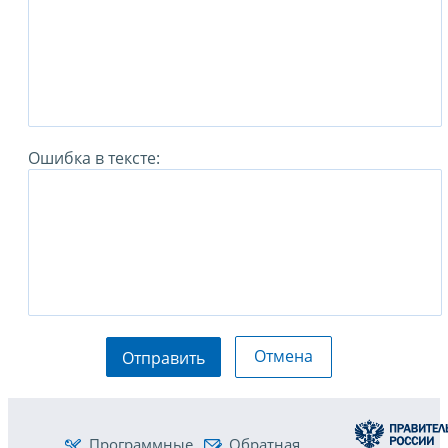
Ошибка в тексте:
Отмена
Отправить
Программные
Обратная