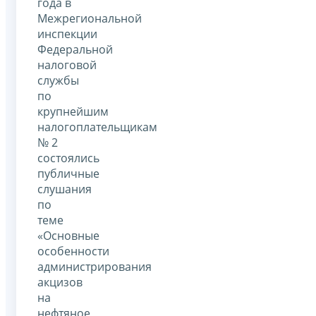
года в
Межрегиональной
инспекции
Федеральной
налоговой
службы
по
крупнейшим
налогоплательщикам
№ 2
состоялись
публичные
слушания
по
теме
«Основные
особенности
администрирования
акцизов
на
нефтяное