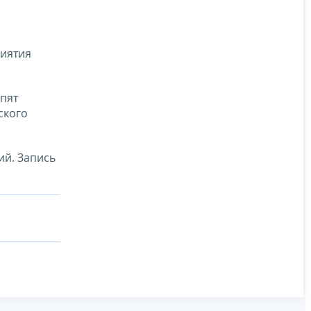
риятия
упят
ского
ий. Запись