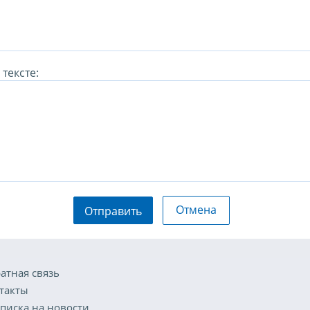
тексте:
Отмена
Отправить
атная связь
такты
писка на новости