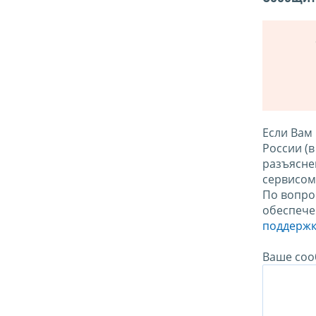
Если Вам
России (
разъясне
сервисо
По вопро
обеспече
поддержк
Ваше соо