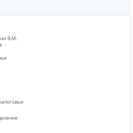
ни В.М.
е
вых
 налоговых
еделение