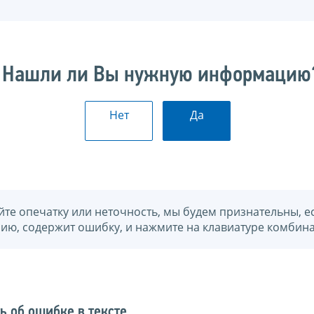
Нашли ли Вы нужную информацию
Нет
Да
йте опечатку или неточность, мы будем признательны, е
нию, содержит ошибку, и нажмите на клавиатуре комбина
ь об ошибке в тексте