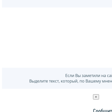
Если Вы заметили на са
Выделите текст, который, по Вашему мне
×
Сообщит