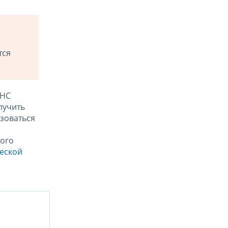
тся
ФНС
лучить
зоваться
ого
ческой