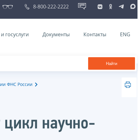
8-800-222-2222
и госуслуги
Документы
Контакты
ENG
Найти
ии ФНС России
 цикл научно-