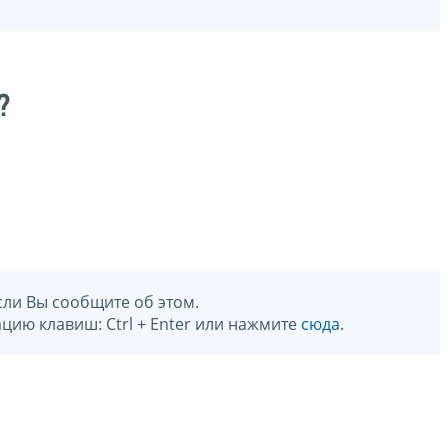
?
сли Вы сообщите об этом.
цию клавиш: Ctrl + Enter или нажмите
сюда
.