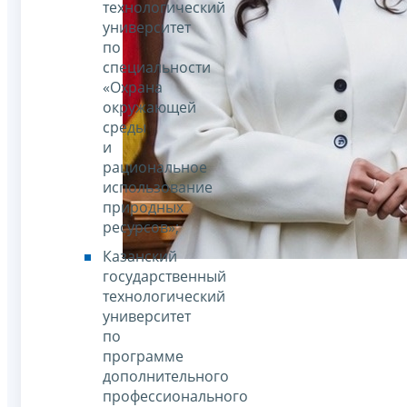
технологический
университет
по
специальности
«Охрана
окружающей
среды
и
рациональное
использование
природных
ресурсов»;
Казанский
государственный
технологический
университет
по
программе
дополнительного
профессионального