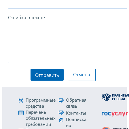
Ошибка в тексте:
Отмена
Отправить
Программные
Обратная
средства
связь
Перечень
Контакты
обязательных
Подписка
требований
на