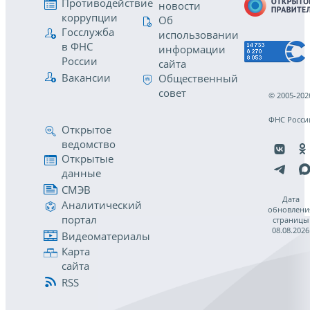
Противодействие
новости
коррупции
Об
Госслужба
использовании
в ФНС
информации
России
сайта
Вакансии
Общественный
совет
© 2005-202
ФНС Росси
Открытое
ведомство
Открытые
данные
СМЭВ
Дата
Аналитический
обновлени
портал
страницы
08.08.2026
Видеоматериалы
Карта
сайта
RSS