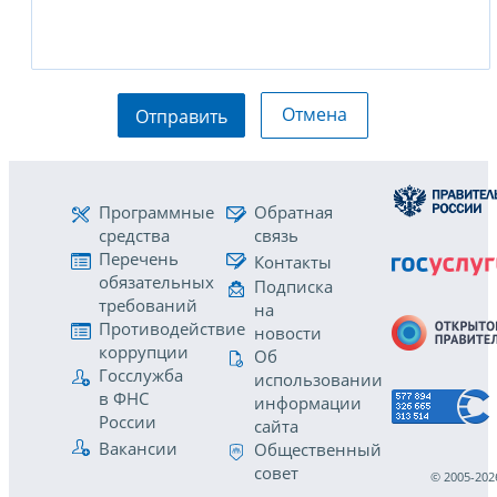
Отмена
Отправить
Программные
Обратная
средства
связь
Перечень
Контакты
обязательных
Подписка
требований
на
Противодействие
новости
коррупции
Об
Госслужба
использовании
в ФНС
информации
России
сайта
Вакансии
Общественный
совет
© 2005-202