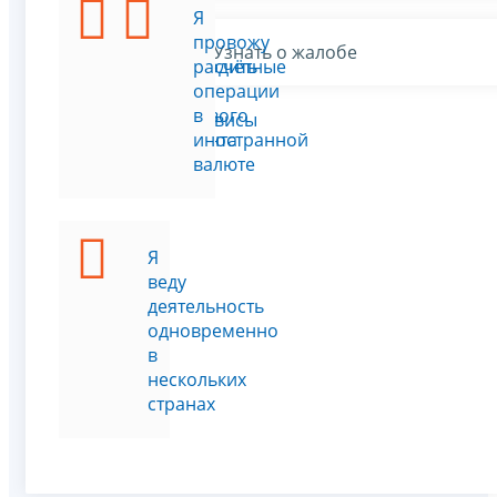
Я
Я
хочу
провожу
Узнать о жалобе
подтвердить
расчётные
статус
операции
налогового
в
Все сервисы
резидента
иностранной
РФ
валюте
Я
веду
деятельность
одновременно
в
нескольких
странах