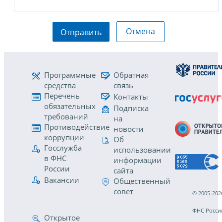
Отмена
Отправить
Программные
Обратная
средства
связь
Перечень
Контакты
обязательных
Подписка
требований
на
Противодействие
новости
коррупции
Об
Госслужба
использовании
в ФНС
информации
России
сайта
Вакансии
Общественный
совет
© 2005-202
ФНС Росси
Открытое