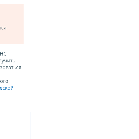
тся
ФНС
лучить
зоваться
ого
ческой