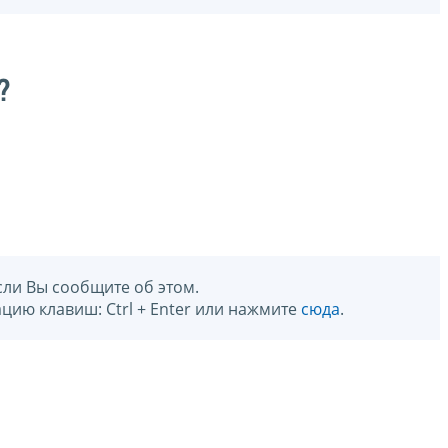
?
сли Вы сообщите об этом.
цию клавиш: Ctrl + Enter или нажмите
сюда
.