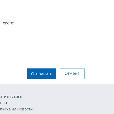
тексте:
Отмена
Отправить
атная связь
такты
писка на новости