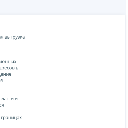
ая выгрузка
ционных
дресов в
щение
ая
власти и
ся
 границах