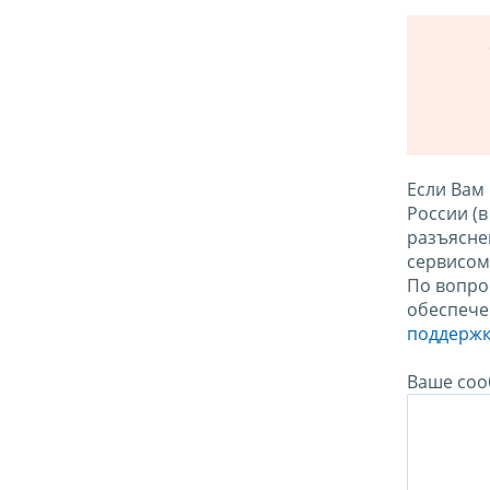
Если Вам
России (
разъясне
сервисо
По вопро
обеспече
поддержк
Ваше соо