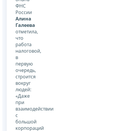
ФНС
России
Алина
Галеева
отметила,
что
работа
налоговой,
в
первую
очередь,
строится
вокруг
людей:
«Даже
при
взаимодействии
с
большой
корпораций