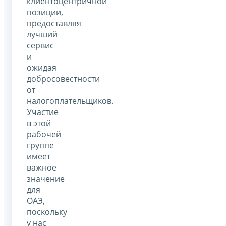
клиентоцентричной
позиции,
предоставляя
лучший
сервис
и
ожидая
добросовестности
от
налогоплательщиков.
Участие
в этой
рабочей
группе
имеет
важное
значение
для
ОАЭ,
поскольку
у нас