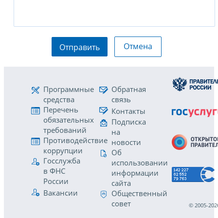
Отмена
Отправить
Программные
Обратная
средства
связь
Перечень
Контакты
обязательных
Подписка
требований
на
Противодействие
новости
коррупции
Об
Госслужба
использовании
в ФНС
информации
России
сайта
Вакансии
Общественный
совет
© 2005-202