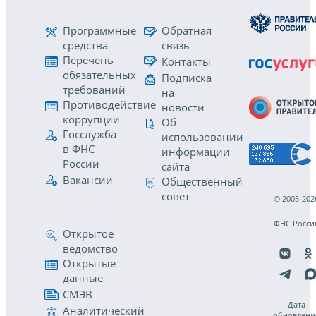
Программные
Обратная
средства
связь
Перечень
Контакты
обязательных
Подписка
требований
на
Противодействие
новости
коррупции
Об
Госслужба
использовании
в ФНС
информации
России
сайта
Вакансии
Общественный
совет
© 2005-202
ФНС Росси
Открытое
ведомство
Открытые
данные
СМЭВ
Дата
Аналитический
обновлени