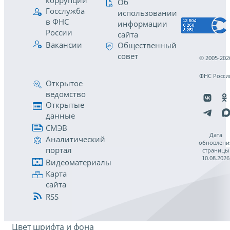
коррупции
Об
Госслужба
использовании
в ФНС
информации
России
сайта
Вакансии
Общественный
совет
© 2005-202
ФНС Росси
Открытое
ведомство
Открытые
данные
СМЭВ
Дата
Аналитический
обновлени
портал
страницы
10.08.2026
Видеоматериалы
Карта
сайта
RSS
Цвет шрифта и фона