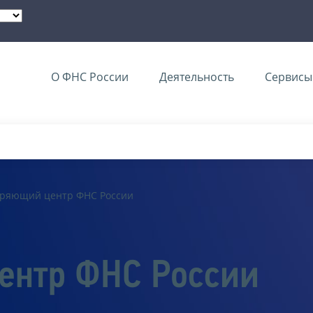
О ФНС России
Деятельность
Сервисы 
еряющий центр ФНС России
ентр ФНС России