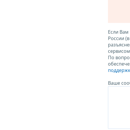
Если Вам
России (
разъясне
сервисо
По вопро
обеспече
поддержк
Ваше соо