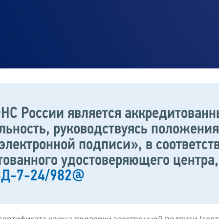
НС России является аккредитован
ельность, руководствуясь положени
электронной подписи», в соответс
тованного удостоверяющего центр
 ВД-7-24/982@
сертификата ключа проверки электронной подписи (сер