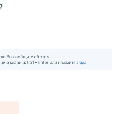
?
сли Вы сообщите об этом.
цию клавиш: Ctrl + Enter или нажмите
сюда
.