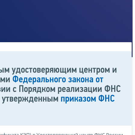
ным удостоверяющим центром и
ями
Федерального закона от
твии с Порядком реализации ФНС
а, утвержденным
приказом ФНС
тификата КЭП) в Удостоверяющий центр ФНС России