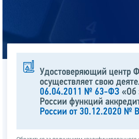
Удостоверяющий центр Ф
осуществляет свою деят
06.04.2011 № 63-ФЗ
«Об 
России функций аккреди
России от 30.12.2020 №
Обратиться за получением квалифицированного 