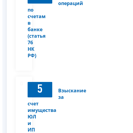
операций
по
счетам
в
банке
(статья
76
НК
РФ)
5
Взыскание
за
счет
имущества
ЮЛ
и
ИП