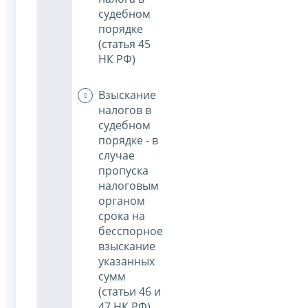
судебном
порядке
(статья 45
НК РФ)
Взыскание
налогов в
судебном
порядке - в
случае
пропуска
налоговым
органом
срока на
бесспорное
взыскание
указанных
сумм
(статьи 46 и
47 НК РФ)