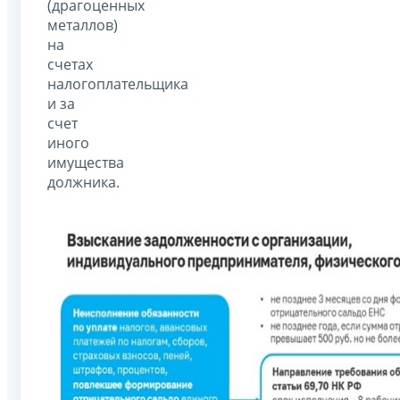
(драгоценных
металлов)
на
счетах
налогоплательщика
и за
счет
иного
имущества
должника.