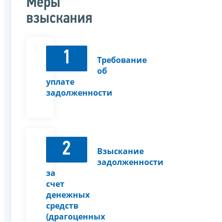
Меры
взыскания
1
Требование
об
уплате
задолженности
2
Взыскание
задолженности
за
счет
денежных
средств
(драгоценных