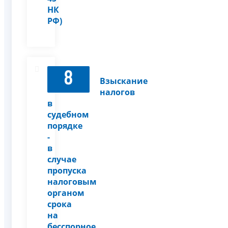
НК
РФ)
8
Взыскание
налогов
в
судебном
порядке
-
в
случае
пропуска
налоговым
органом
срока
на
бесспорное