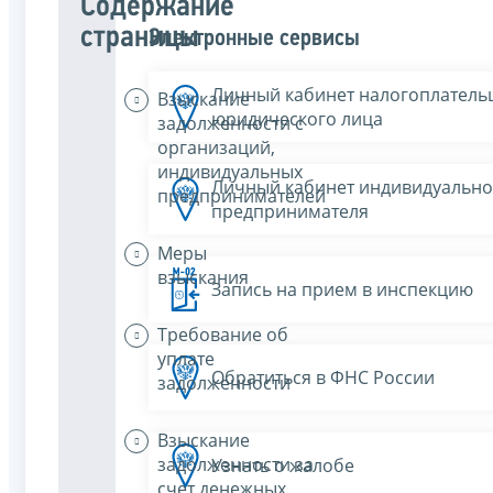
Содержание
страницы
Электронные сервисы
Личный кабинет налогоплатель
Взыскание
юридического лица
задолженности с
организаций,
индивидуальных
Личный кабинет индивидуально
предпринимателей
предпринимателя
Меры
взыскания
Запись на прием в инспекцию
Требование об
уплате
Обратиться в ФНС России
задолженности
Взыскание
задолженности за
Узнать о жалобе
счет денежных