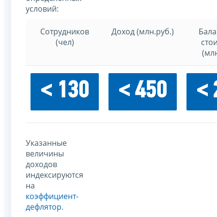
условий:
Сотрудников
Доход (млн.руб.)
Бала
(чел)
сто
(млн
< 130
< 450
< 
Указанные
величины
доходов
индексируются
на
коэффициент-
дефлятор
.