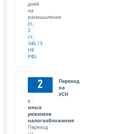
дней
на
размышление
(
п.
2
ст.
346.13
НК
РФ
)
Переход
2
на
УСН
с
иных
режимов
налогообложения
Переход
на