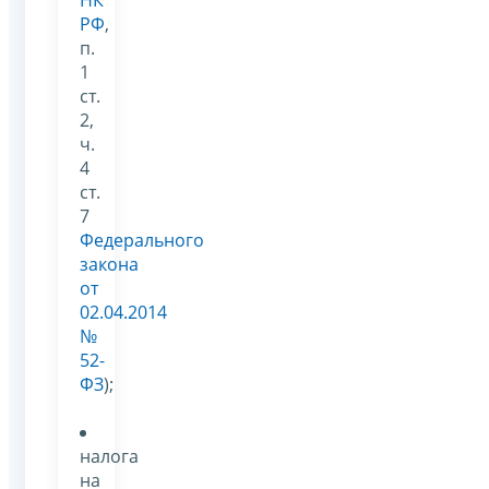
НК
РФ
,
п.
1
ст.
2,
ч.
4
ст.
7
Федерального
закона
от
02.04.2014
№
52-
ФЗ
);
налога
на