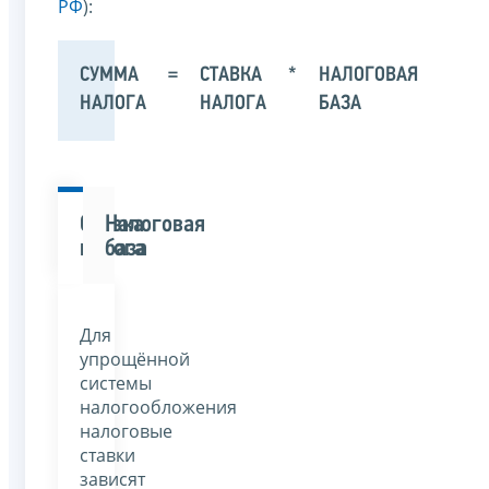
РФ
):
СУММА
=
СТАВКА
*
НАЛОГОВАЯ
НАЛОГА
НАЛОГА
БАЗА
Ставка
Налоговая
налога
база
Для
упрощённой
системы
налогообложения
налоговые
ставки
зависят