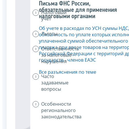
Письма ФНС России,
обязательные для применения
Налоговый
налоговыми органами
учет
Об учете в расходах по УСН суммы НДС
Льготы
обязанность по уплате которых исполн
уплаченной суммой обеспечительного
платежа при ввозе товаров на террито
Ответственность
Российской Федерации с территорий д
за налоговые
государств - членов ЕАЭС
нарушения
Все разъяснения по теме
Часто
задаваемые
вопросы
Особенности
регионального
законодательства