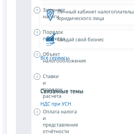
Заменяет
Личный кабинет налогоплатель
налоги
юридического лица
Порядок
перехода
Создай свой бизнес
Объект
Все сервисы
налогообложения
Ставки
и
порядок
Связанные темы
расчета
НДС при УСН
Оплата налога
и
представление
отчётности