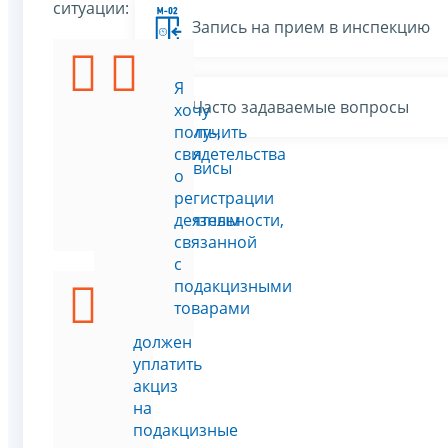
ситуации:
Запись на прием в инспекцию
Я
Я
Часто задаваемые вопросы
хочу
хочу
проверить,
получить
является
свидетельства
Все сервисы
ли
о
товар
регистрации
подакцизным
деятельности,
связанной
с
подакцизными
товарами
Я
должен
уплатить
акциз
на
подакцизные