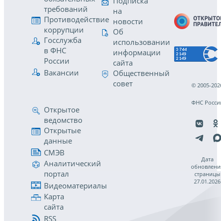
Подписка
требований
на
Противодействие
новости
коррупции
Об
Госслужба
использовании
в ФНС
информации
России
сайта
Вакансии
Общественный
совет
© 2005-202
ФНС Росси
Открытое
ведомство
Открытые
данные
СМЭВ
Дата
Аналитический
обновлени
портал
страницы
27.01.2026
Видеоматериалы
Карта
сайта
RSS