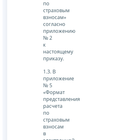
по
страховым
взносам»
согласно
приложению
№ 2
к
настоящему
приказу.
1.3. В
приложение
№ 5
«Формат
представления
расчета
по
страховым
взносам
в