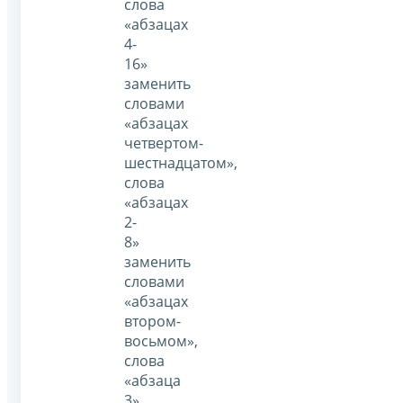
слова
«абзацах
4-
16»
заменить
словами
«абзацах
четвертом-
шестнадцатом»,
слова
«абзацах
2-
8»
заменить
словами
«абзацах
втором-
восьмом»,
слова
«абзаца
3»