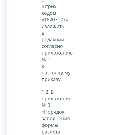
штрих-
кодом
«16207127»
изложить
в
редакции
согласно
приложению
№ 1
к
настоящему
приказу.
1.2. В
приложение
№ 3
«Порядок
заполнения
формы
расчета