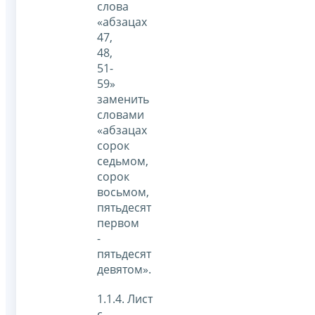
слова
«абзацах
47,
48,
51-
59»
заменить
словами
«абзацах
сорок
седьмом,
сорок
восьмом,
пятьдесят
первом
-
пятьдесят
девятом».
1.1.4. Лист
с