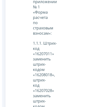
приложении
№ 1
«Форма
расчета
по
страховым
взносам»:
1.1.1. Штрих-
код
«16207011»
заменить
штрих-
кодом
«16208018»,
штрих-
код
«16207028»
заменить
штрих-
кодом