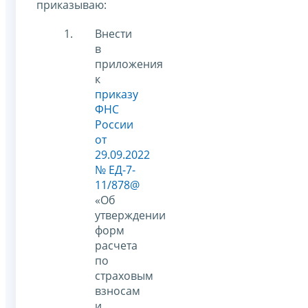
приказываю:
Внести
в
приложения
к
приказу
ФНС
России
от
29.09.2022
№ ЕД-7-
11/878@
«Об
утверждении
форм
расчета
по
страховым
взносам
и