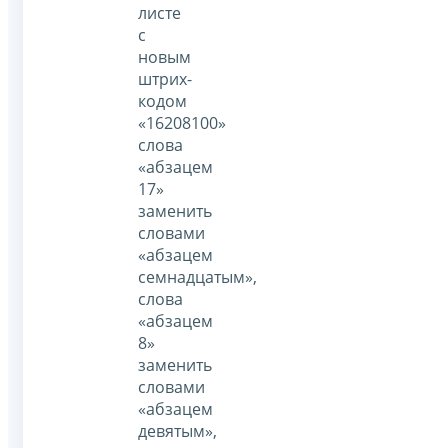
листе
с
новым
штрих-
кодом
«16208100»
слова
«абзацем
17»
заменить
словами
«абзацем
семнадцатым»,
слова
«абзацем
8»
заменить
словами
«абзацем
девятым»,