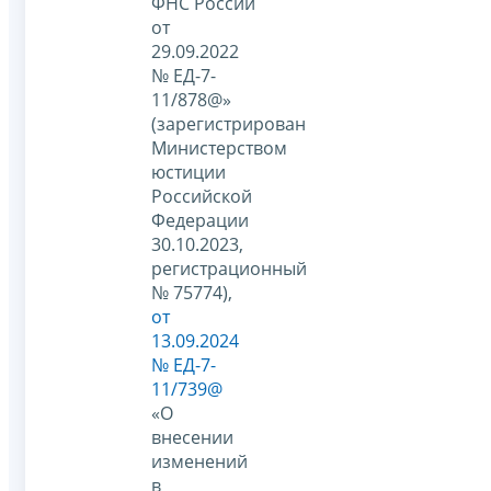
ФНС России
от
29.09.2022
№ ЕД-7-
11/878@»
(зарегистрирован
Министерством
юстиции
Российской
Федерации
30.10.2023,
регистрационный
№ 75774),
от
13.09.2024
№ ЕД-7-
11/739@
«О
внесении
изменений
в