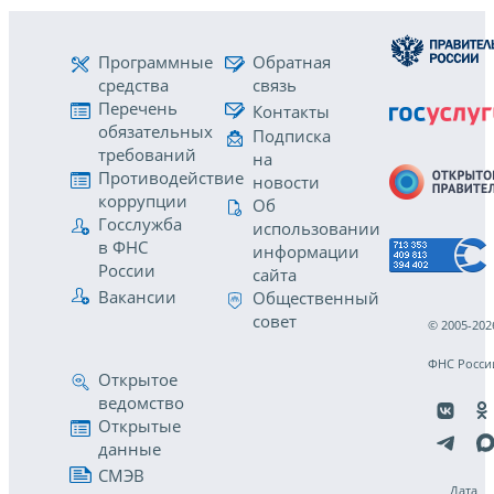
Программные
Обратная
средства
связь
Перечень
Контакты
обязательных
Подписка
требований
на
Противодействие
новости
коррупции
Об
Госслужба
использовании
в ФНС
информации
России
сайта
Вакансии
Общественный
совет
© 2005-202
ФНС Росси
Открытое
ведомство
Открытые
данные
СМЭВ
Дата