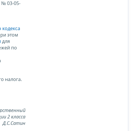
 № 03-05-
о кодекса
при этом
и
для
ежей по
а
о налога.
арственный
ии 2 класса
Д.С.Сатин