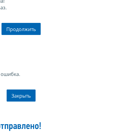
а!
аз.
Продолжить
 ошибка.
Закрыть
тправлено!