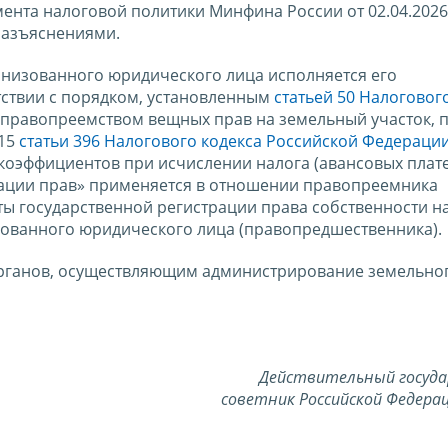
нта налоговой политики Минфина России от 02.04.2026
разъяснениями.
анизованного юридического лица исполняется его
ствии с порядком, установленным
статьей 50 Налоговог
м правопреемством вещных прав на земельный участок, 
 15
статьи 396 Налогового кодекса Российской Федераци
оэффициентов при исчислении налога (авансовых плат
трации прав» применяется в отношении правопреемника
ты государственной регистрации права собственности н
ованного юридического лица (правопредшественника).
рганов, осуществляющим администрирование земельног
Действительный госуд
советник Российской Федерац