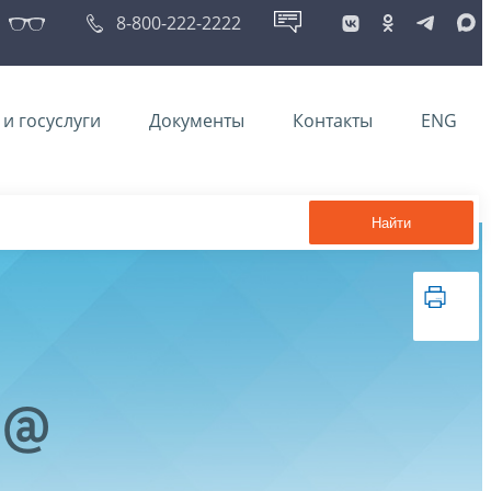
8-800-222-2222
и госуслуги
Документы
Контакты
ENG
Найти
9@