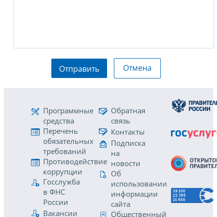
Отмена
Отправить
Программные
Обратная
средства
связь
Перечень
Контакты
обязательных
Подписка
требований
на
Противодействие
новости
коррупции
Об
Госслужба
использовании
в ФНС
информации
России
сайта
Вакансии
Общественный