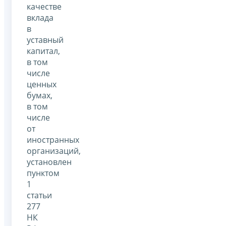
качестве
вклада
в
уставный
капитал,
в том
числе
ценных
бумах,
в том
числе
от
иностранных
организаций,
установлен
пунктом
1
статьи
277
НК