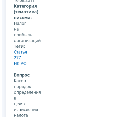
16.08.2011
Категория
(тематика)
письма:
Налог
на
прибыль
организаций
Теги:
Статья
277
НК РФ
Вопрос:
Каков
порядок
определения
в
целях
исчисления
налога