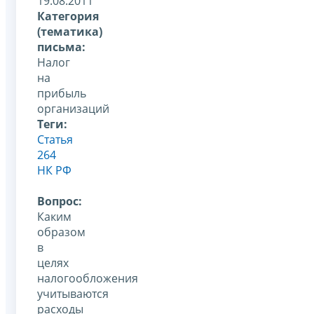
19.08.2011
Категория
(тематика)
письма:
Налог
на
прибыль
организаций
Теги:
Статья
264
НК РФ
Вопрос:
Каким
образом
в
целях
налогообложения
учитываются
расходы