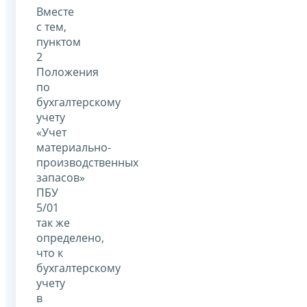
Вместе
с тем,
пунктом
2
Положения
по
бухгалтерскому
учету
«Учет
материально-
производственных
запасов»
ПБУ
5/01
так же
определено,
что к
бухгалтерскому
учету
в