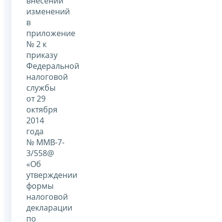
внесении
изменений
в
приложение
№ 2 к
приказу
Федеральной
налоговой
службы
от 29
октября
2014
года
№ ММВ-7-
3/558@
«Об
утверждении
формы
налоговой
декларации
по