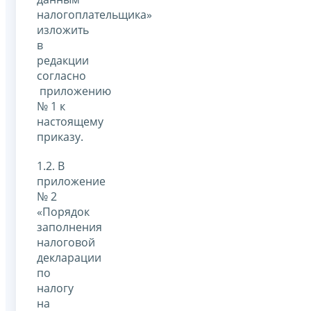
налогоплательщика»
изложить
в
редакции
согласно
приложению
№ 1 к
настоящему
приказу.
1.2. В
приложение
№ 2
«Порядок
заполнения
налоговой
декларации
по
налогу
на