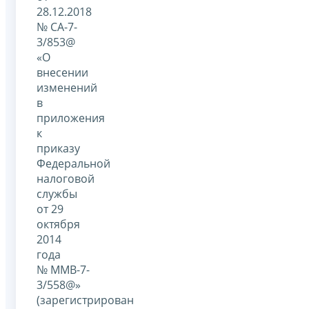
28.12.2018
№ СА-7-
3/853@
«О
внесении
изменений
в
приложения
к
приказу
Федеральной
налоговой
службы
от 29
октября
2014
года
№ ММВ-7-
3/558@»
(зарегистрирован