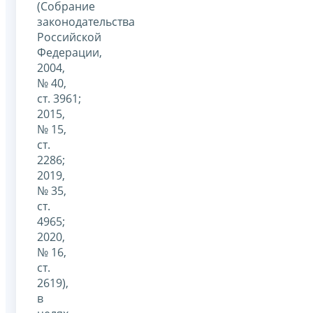
(Собрание
законодательства
Российской
Федерации,
2004,
№ 40,
ст. 3961;
2015,
№ 15,
ст.
2286;
2019,
№ 35,
ст.
4965;
2020,
№ 16,
ст.
2619),
в