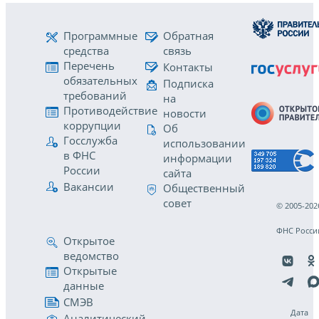
Программные
Обратная
средства
связь
Перечень
Контакты
обязательных
Подписка
требований
на
Противодействие
новости
коррупции
Об
Госслужба
использовании
в ФНС
информации
России
сайта
Вакансии
Общественный
совет
© 2005-202
ФНС Росси
Открытое
ведомство
Открытые
данные
СМЭВ
Дата
Аналитический