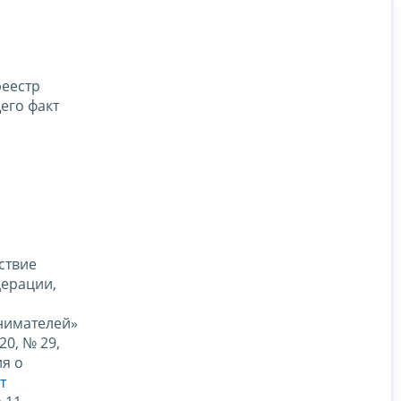
реестр
его факт
ствие
дерации,
нимателей»
20, № 29,
ия о
т