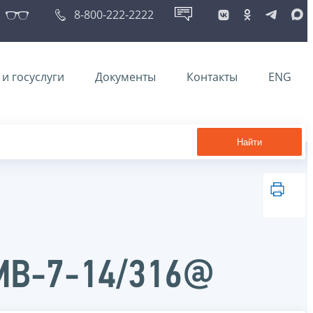
8-800-222-2222
и госуслуги
Документы
Контакты
ENG
Найти
ММВ-7-14/316@