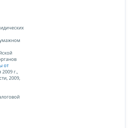
ридических
 бумажном
й
йской
органов
ы от
2009 г.,
ти, 2009,
алоговой