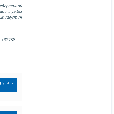
едеральной
вой службы
В.Мишустин
р 32738
рузить