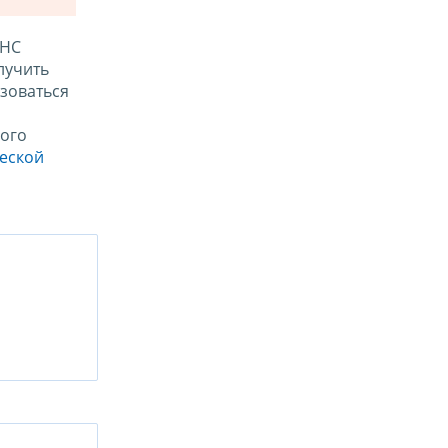
ФНС
лучить
зоваться
ого
ческой