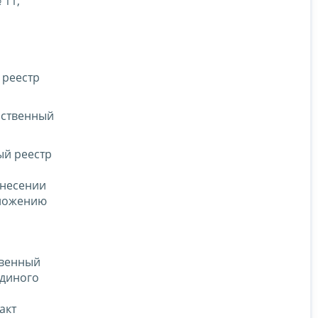
 11,
 реестр
рственный
ый реестр
внесении
иложению
твенный
Единого
акт