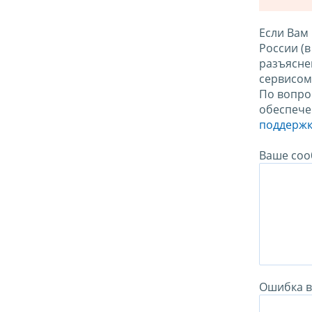
Если Вам
России (
разъясне
сервисо
По вопро
обеспече
поддержк
Ваше соо
Ошибка в 