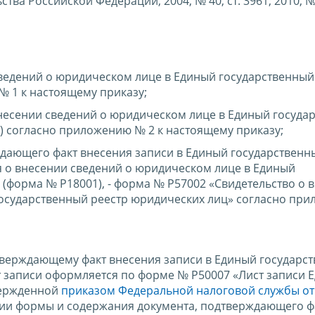
тва Российской Федерации, 2004, № 40, ст. 3961; 2010, №
ведений о юридическом лице в Единый государственный
 1 к настоящему приказу;
несении сведений о юридическом лице в Единый госуда
) согласно приложению № 2 к настоящему приказу;
дающего факт внесения записи в Единый государственн
 о внесении сведений о юридическом лице в Единый
(форма № Р18001), - форма № Р57002 «Свидетельство о 
государственный реестр юридических лиц» согласно пр
дтверждающему факт внесения записи в Единый государс
т записи оформляется по форме № Р50007 «Лист записи 
вержденной
приказом Федеральной налоговой службы от
ии формы и содержания документа, подтверждающего ф