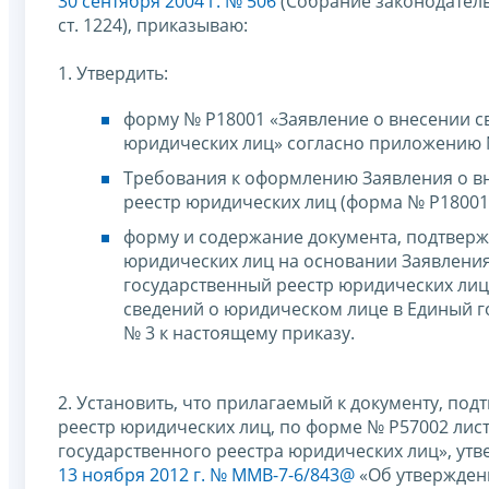
30 сентября 2004 г. № 506
(Собрание законодательс
ст. 1224), приказываю:
1. Утвердить:
форму № Р18001 «Заявление о внесении с
юридических лиц» согласно приложению №
Требования к оформлению Заявления о в
реестр юридических лиц (форма № Р18001
форму и содержание документа, подтверж
юридических лиц на основании Заявления
государственный реестр юридических лиц 
сведений о юридическом лице в Единый 
№ 3 к настоящему приказу.
2. Установить, что прилагаемый к документу, по
реестр юридических лиц, по форме № Р57002 лис
государственного реестра юридических лиц», ут
13 ноября 2012 г. № ММВ-7-6/843@
«Об утвержден