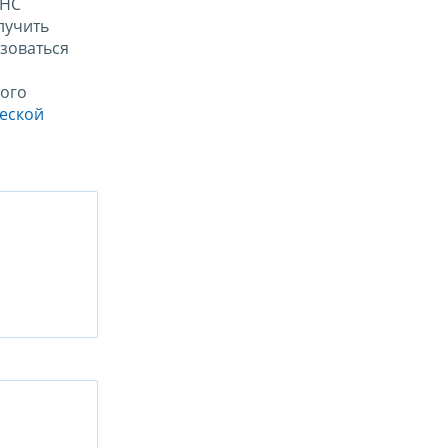
ФНС
лучить
зоваться
ого
ческой