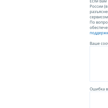
Если Вам
России (
разъясне
сервисо
По вопро
обеспече
поддержк
Ваше соо
Ошибка в 