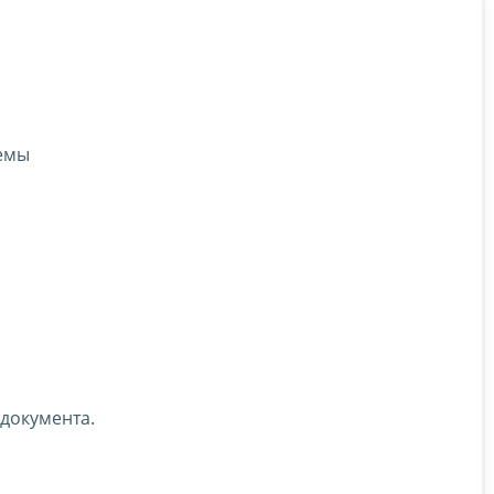
емы
 документа.