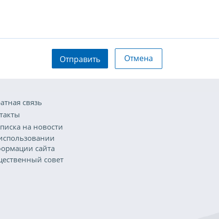
Отмена
Отправить
атная связь
такты
писка на новости
использовании
ормации сайта
ественный совет