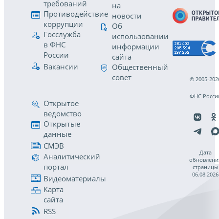
требований
на
Противодействие
новости
коррупции
Об
Госслужба
использовании
в ФНС
информации
России
сайта
Вакансии
Общественный
совет
© 2005-202
ФНС Росси
Открытое
ведомство
Открытые
данные
СМЭВ
Дата
Аналитический
обновлени
портал
страницы
06.08.2026
Видеоматериалы
Карта
сайта
RSS