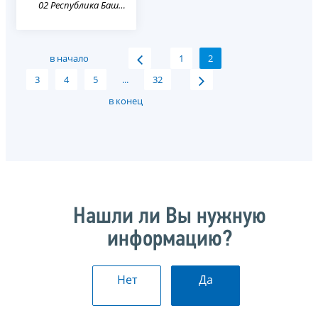
02 Республика Башкортостан
в начало
1
2
3
4
5
...
32
в конец
Нашли ли Вы нужную
информацию?
Нет
Да