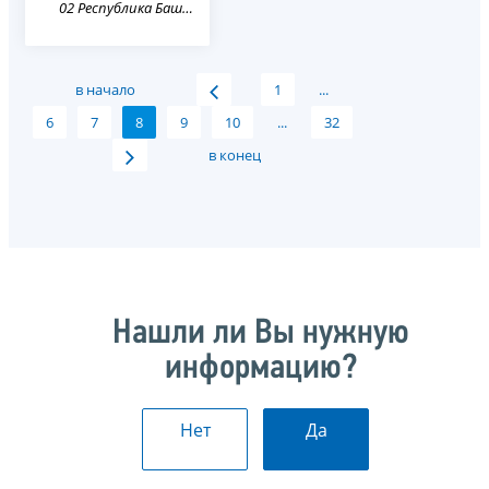
02 Республика Башкортостан
в начало
1
...
6
7
8
9
10
...
32
в конец
Нашли ли Вы нужную
информацию?
Нет
Да