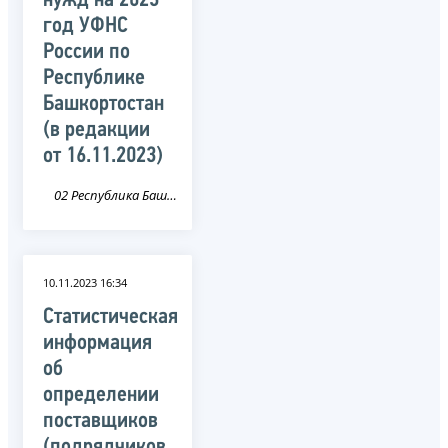
нужд на 2023
год УФНС
России по
Республике
Башкортостан
(в редакции
от 16.11.2023)
02 Республика Башкортостан
10.11.2023 16:34
Статистическая
информация
об
определении
поставщиков
(подрядчиков,