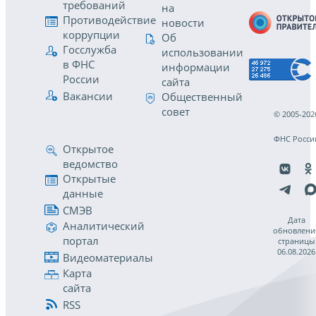
требований
на
Противодействие
новости
коррупции
Об
Госслужба
использовании
в ФНС
информации
России
сайта
Вакансии
Общественный
совет
© 2005-202
ФНС Росси
Открытое
ведомство
Открытые
данные
СМЭВ
Дата
Аналитический
обновлени
портал
страницы
06.08.2026
Видеоматериалы
Карта
сайта
RSS