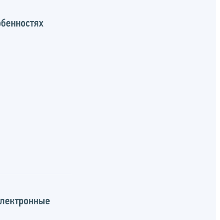
обенностях
электронные