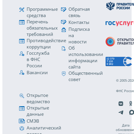
Программные
Обратная
средства
связь
Перечень
Контакты
обязательных
Подписка
требований
на
Противодействие
новости
коррупции
Об
Госслужба
использовании
в ФНС
информации
России
сайта
Вакансии
Общественный
совет
© 2005-202
ФНС Росси
Открытое
ведомство
Открытые
данные
СМЭВ
Дата
Аналитический
обновлени