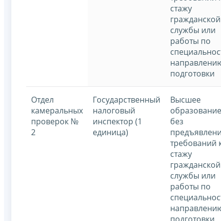
стажу
гражданской
службы или
работы по
специальнос
направлени
подготовки
Отдел
Государственный
Высшее
камеральных
налоговый
образование
проверок №
инспектор (1
без
2
единица)
предъявлен
требований 
стажу
гражданской
службы или
работы по
специальнос
направлени
подготовки