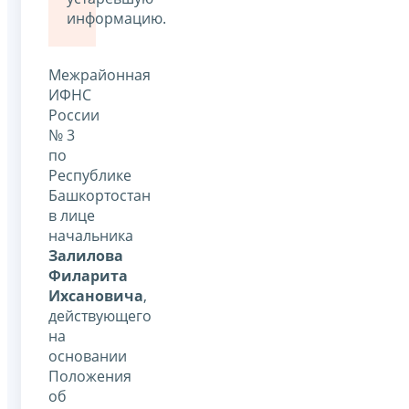
информацию.
Межрайонная
ИФНС
России
№ 3
по
Республике
Башкортостан
в лице
начальника
Залилова
Филарита
Ихсановича
,
действующего
на
основании
Положения
об