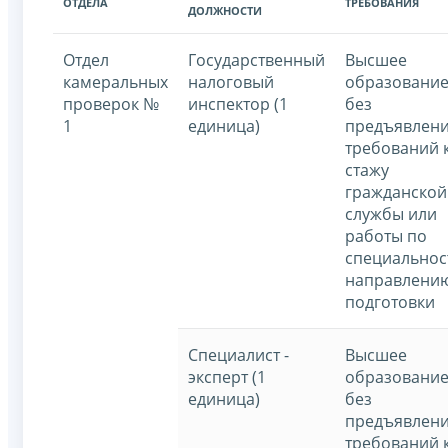
ОТДЕЛА
ТРЕБОВАНИЯ
ДОЛЖНОСТИ
Отдел
Государственный
Высшее
камеральных
налоговый
образование
проверок №
инспектор (1
без
1
единица)
предъявлен
требований 
стажу
гражданской
службы или
работы по
специальнос
направлени
подготовки
Специалист -
Высшее
эксперт (1
образование
единица)
без
предъявлен
требований 