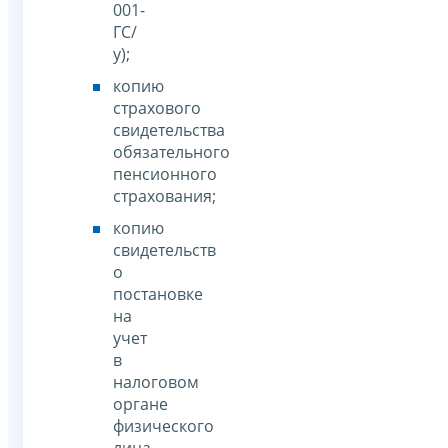
001-
ГС/
у);
копию
страхового
свидетельства
обязательного
пенсионного
страхования;
копию
свидетельств
о
постановке
на
учет
в
налоговом
органе
физического
лица