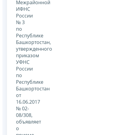
Межрайонной
ИФНС
России
№ 3
по
Республике
Башкортостан,
утвержденного
приказом
УФНС
России
по
Республике
Башкортостан
от
16.06.2017
№ 02-
08/308,
объявляет
о
приеме