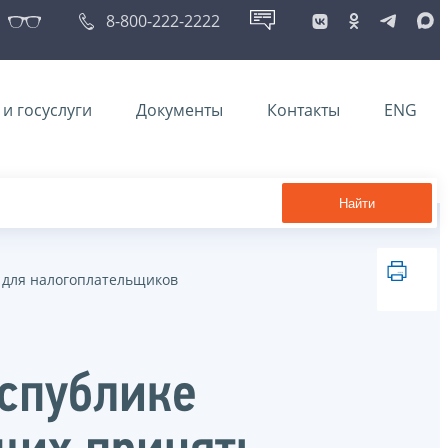
8-800-222-2222
и госуслуги
Документы
Контакты
ENG
Найти
для налогоплательщиков
спублике