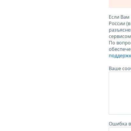
Если Вам
России (
разъясне
сервисо
По вопро
обеспече
поддержк
Ваше соо
Ошибка в 