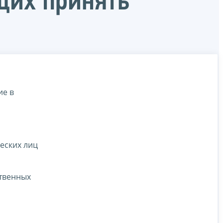
щих принять
ие в
еских лиц
твенных