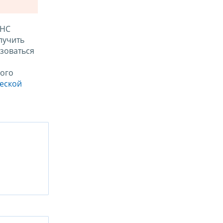
ФНС
лучить
зоваться
ого
ческой