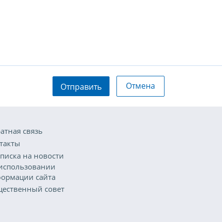
Отмена
Отправить
атная связь
такты
писка на новости
использовании
ормации сайта
ественный совет