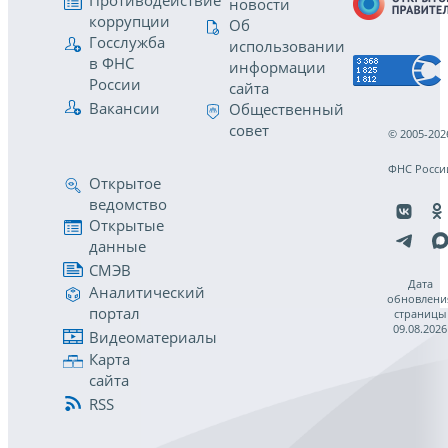
Противодействие
новости
коррупции
Об
Госслужба
использовании
в ФНС
информации
России
сайта
Вакансии
Общественный
совет
© 2005-202
ФНС Росси
Открытое
ведомство
Открытые
данные
СМЭВ
Дата
Аналитический
обновлени
портал
страницы
09.08.2026
Видеоматериалы
Карта
сайта
RSS