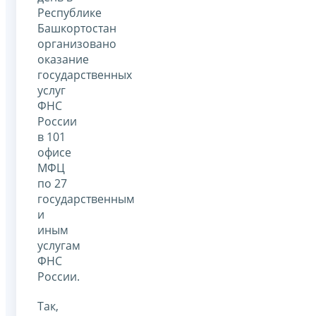
Республике
Башкортостан
организовано
оказание
государственных
услуг
ФНС
России
в 101
офисе
МФЦ
по 27
государственным
и
иным
услугам
ФНС
России.
Так,