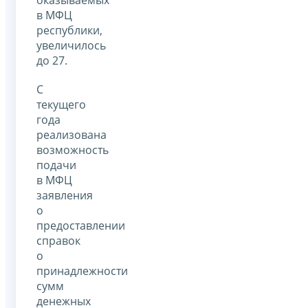
в МФЦ
республики,
увеличилось
до 27.
С
текущего
года
реализована
возможность
подачи
в МФЦ
заявления
о
предоставлении
справок
о
принадлежности
сумм
денежных