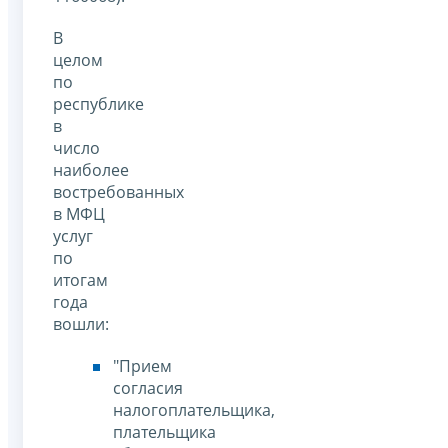
В
целом
по
республике
в
число
наиболее
востребованных
в МФЦ
услуг
по
итогам
года
вошли:
"Прием
согласия
налогоплательщика,
плательщика