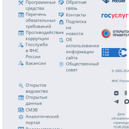
Программные
Обратная
средства
связь
Перечень
Контакты
обязательных
Подписка
требований
на
Противодействие
новости
коррупции
Об
Госслужба
использовании
в ФНС
информации
России
сайта
Вакансии
Общественный
совет
© 2005-202
ФНС Росси
Открытое
ведомство
Открытые
данные
СМЭВ
Дата
Аналитический
обновлени
портал
страницы
10.08.2026