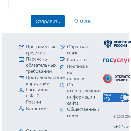
Отмена
Отправить
Программные
Обратная
средства
связь
Перечень
Контакты
обязательных
Подписка
требований
на
Противодействие
новости
коррупции
Об
Госслужба
использовании
в ФНС
информации
России
сайта
Вакансии
Общественный
совет
© 2005-202
ФНС Росси
Открытое