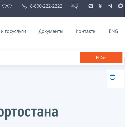
8-800-222-2222
и госуслуги
Документы
Контакты
ENG
Найти
ортостана