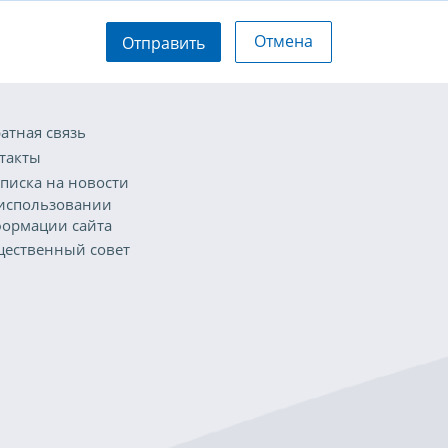
Отмена
Отправить
атная связь
такты
писка на новости
использовании
ормации сайта
ественный совет