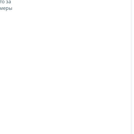
то за
 меры