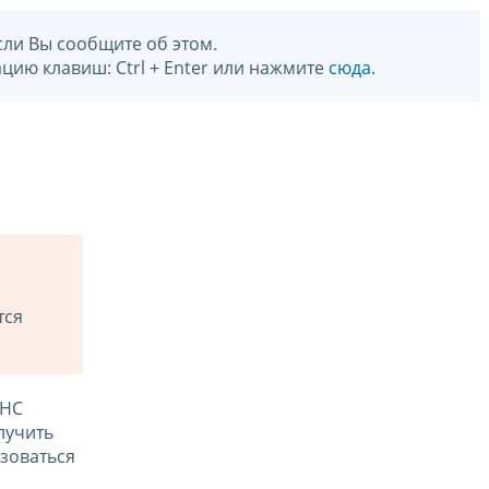
сли Вы сообщите об этом.
цию клавиш: Ctrl + Enter или нажмите
сюда
.
тся
ФНС
лучить
зоваться