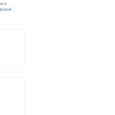
ого
ческой